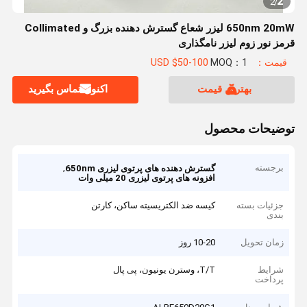
2
2
/
650nm 20mW ليزر شعاع گسترش دهنده بزرگ و Collimated
قرمز نور زوم ليزر نامگذاری
قیمت：USD $50-100
MOQ：1
بهترین قیمت
اکنون تماس بگیرید
توضیحات محصول
برجسته
,
گسترش دهنده های پرتوی لیزری 650nm
افزونه های پرتوی لیزری 20 میلی وات
جزئیات بسته
کیسه ضد الکتریسیته ساکن، کارتن
بندی
زمان تحویل
10-20 روز
شرایط
T/T، وسترن یونیون، پی پال
پرداخت