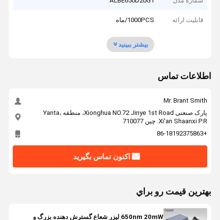
شماره مدل
ALBE650D20G1
قابلیت ارائه
1000PCS/ماه
بیشتر ببینید
اطلاعات تماس
Mr. Brant Smith
پارک صنعتی Xionghua NO.72 Jinye 1st Road، منطقه Yanta،
Xi'an Shaanxi P.R. چین 710077
+86-18192375863
اکنون تماس بگیرید
بهترين قيمت رو براي
650nm 20mW ليزر شعاع گسترش دهنده بزرگ و